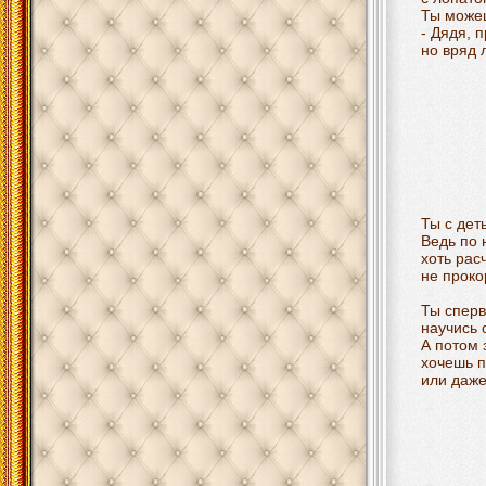
Ты можеш
- Дядя, п
но вряд 
Ты с дет
Ведь по
хоть рас
не проко
Ты сперв
научись 
А потом 
хочешь п
или даже