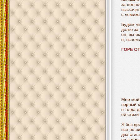
за полно
выскочит
с ломико
Будем мы
долго за
он, вспо
я, вспом
ГОРЕ О
Мне мой
верный х
я тогда 
ей стихи
Я без др
все реши
два стиш
ну а посл