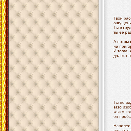
Твой рас
ощущения
Ты в гру
ты ее ра
А потом 
на приго
И тогда,
далеко т
Ты не ви
зато изо
каким к
он пребы
Наполеон
иначе, п