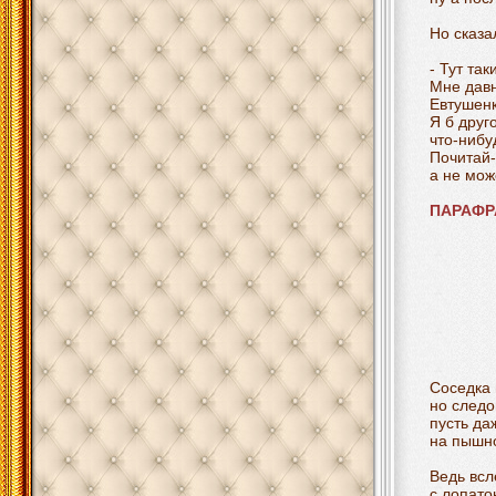
Но сказа
- Тут так
Мне давн
Евтушенк
Я б друг
что-нибу
Почитай-
а не мож
ПАРАФР
Соседка 
но следо
пусть да
на пышно
Ведь всл
с лопато