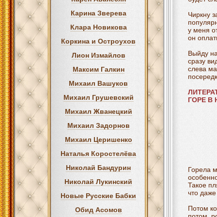
Карина Зверева
Чиркну з
популярн
Клара Новикова
у меня о
он оплат
Коркина и Остроухов
Выйду на
Лион Измайлов
сразу вид
слева ма
Максим Галкин
посередке
Михаил Вашуков
ЛИТЕРА
Михаил Грушевский
ГОРЕ В
Михаил Жванецкий
Михаил Задорнов
Михаил Церишенко
Наталья Коростелёва
Николай Бандурин
Горела м
особенно
Николай Лукинский
Такое пл
что даже
Новые Русские Бабки
Потом ко
Обид Асомов
потом, р