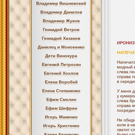
Владимир Вишневский
Владимир Данилов
Владимир Жуков
Геннадий Ветров
Геннадий Хазанов
ИРОНИ
Данилец и Моисеенко
НАПЕЧА
Дети Винокура
Напечата
Евгений Петросян
модный 
слева ге
Евгений Хохлов
справа г
в середи
Елена Воробей
Елена Степаненко
У меня д
у кумиро
Ефим Смолин
слева бр
справа м
Ефим Шифрин
посредин
Игорь Маменко
Не обидн
коли в н
Игорь Христенко
хватит с
Карен Аванесян
будет сл