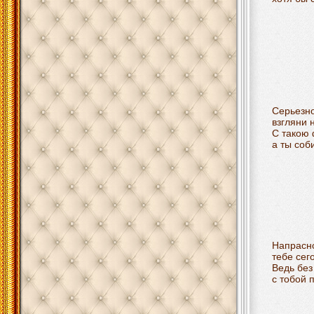
Серьезно
взгляни 
С такою 
а ты соб
Напрасно
тебе сег
Ведь без
с тобой 