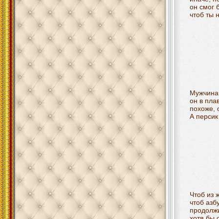
он смог 
чтоб ты 
Мужчина 
он в пла
похоже, 
А персик
Чтоб из 
чтоб азб
продолжи
хотя бы 