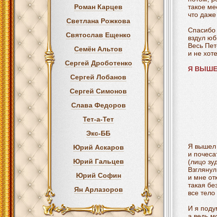
Роман Карцев
такое ме
что даже
Светлана Рожкова
Спасибо 
Святослав Ещенко
вздул юб
Весь Пет
Семён Альтов
и не хот
Сергей Дроботенко
Я ВЫШЕ
Сергей Лобанов
Сергей Симонов
Слава Федоров
Тет-а-Тет
Экс-ББ
Я вышел 
Юрий Аскаров
и почеса
Юрий Гальцев
(лицо зу
Взглянул
Юрий Софин
и мне от
такая без
Ян Арлазоров
все тело
И я поду
а ведь м