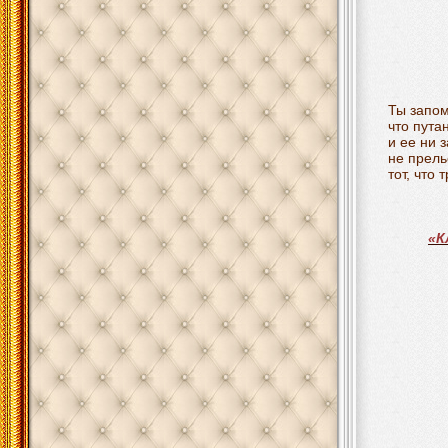
Ты запом
что пута
и ее ни 
не прель
тот, что
«К