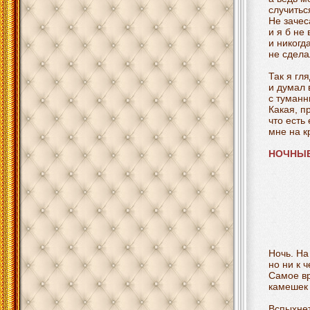
случитьс
Не зачес
и я б не
и никогд
не сдела
Так я гл
и думал 
с туманн
Какая, п
что есть
мне на к
НОЧНЫЕ
Ночь. На
но ни к ч
Самое вр
камешек 
Вспыхнет