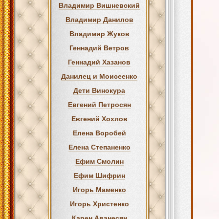
Владимир Вишневский
Владимир Данилов
Владимир Жуков
Геннадий Ветров
Геннадий Хазанов
Данилец и Моисеенко
Дети Винокура
Евгений Петросян
Евгений Хохлов
Елена Воробей
Елена Степаненко
Ефим Смолин
Ефим Шифрин
Игорь Маменко
Игорь Христенко
Карен Аванесян