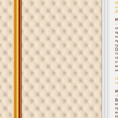
М
ж
Д
И
-
о
а
н
п
с
П
т
с
о
м
н
О
с
И
-
В
м
п
м
Н