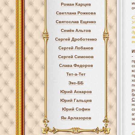
и
Роман Карцев
о
Светлана Рожкова
С
Святослав Ещенко
У
о
Семён Альтов
д
в
Сергей Дроботенко
е
Сергей Лобанов
И
-
Сергей Симонов
п
Слава Федоров
с
к
Тет-а-Тет
п
х
Экс-ББ
п
р
Юрий Аскаров
б
С
Юрий Гальцев
н
Юрий Софин
с
а
Ян Арлазоров
з
н
С