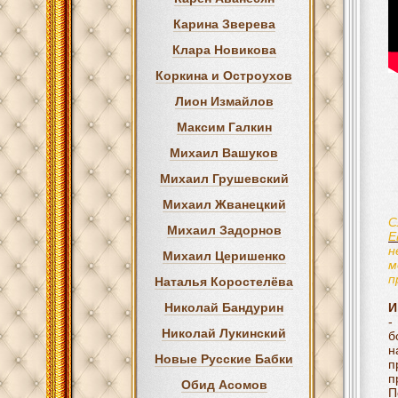
Карина Зверева
Клара Новикова
Коркина и Остроухов
Лион Измайлов
Максим Галкин
Михаил Вашуков
Михаил Грушевский
Михаил Жванецкий
С
Михаил Задорнов
Е
н
Михаил Церишенко
м
п
Наталья Коростелёва
Николай Бандурин
И
Николай Лукинский
б
н
Новые Русские Бабки
п
п
Обид Асомов
П