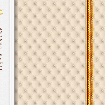
ом
ся
ем
ий
ей
ва
ий
):
л,
ит
ал
ла
то