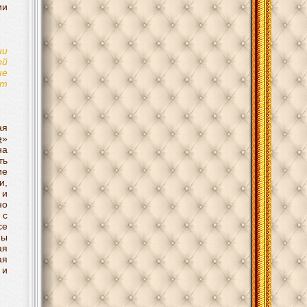
ии
ни
ой
не
ют
ая
е
»
на
ть
ие
и,
 и
но
 с
се
мы
ая
ая
 и