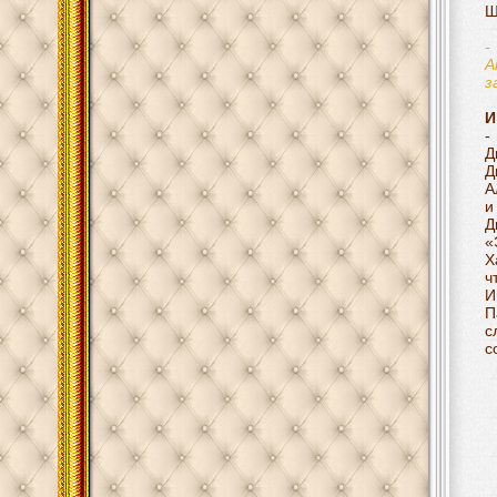
Ш
-
А
з
И
-
Д
Д
А
и
Д
«
Х
ч
И
П
с
с