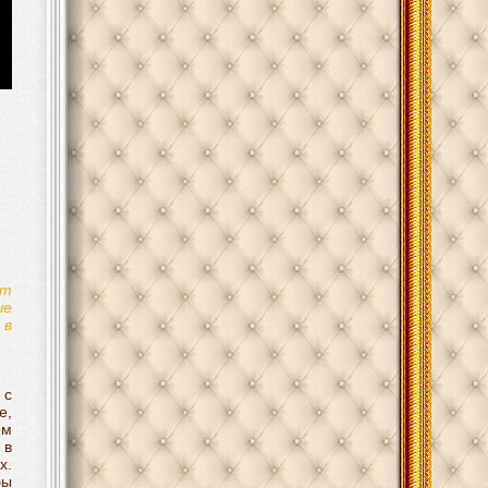
ит
ые
 в
 с
е,
ем
 в
х.
бы