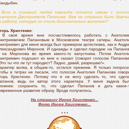
андыбин.
 Волк в сознаний людей навсегда остался связан с голос
натолия Дмитриевича Папанова. Вам не страшно было брать
а работу, которую он столь блистательно выполнял?
горь Христенко
:
 В своё время мне посчастливилось работать с Анатоли
митриевичем Папановым в Московском театре сатиры. Анатол
митриевич для меня всегда был примером артистизма, как и Андр
лександрович Миронов. И однажды я сделал пародию на Папано
 на Миронова во время какого-то капустника. Потом Анатол
митриевич подошел ко мне и сказал (говорит голосом Папанова
Это ты что ли тут пародист? Ладно, давай, разрешаю!».
арактер волка, в общем-то, остался прежним. Я только попроси
тобы в титрах не писали, что голосом Анатолия Папанова говор
горь Христенко. Потому что я не могу сделать то, что сдел
апанов, ведь он автор этого характера. У меня задача бы
ложнее: сохранить то, что сделал Папанов и дать какое-
овременное развитие образу. Вроде получилось.
На страницу Игоря Христенко...
Фото Игоря Христенко...
* * *