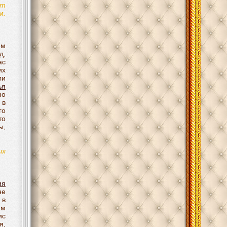
ет
м.
ом
д,
ас
их
ли
ья
но
 в
го
то
ы,
ых
ия
не
 в
ам
ис
я,