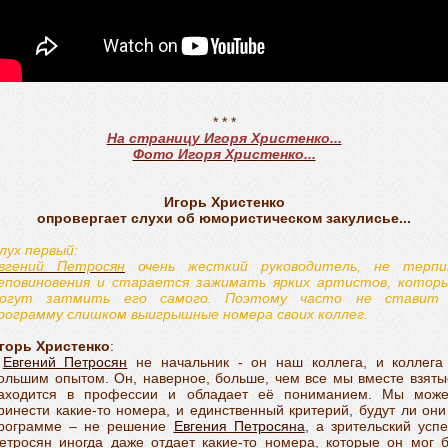
* * *
На страницу Игоря Христенко...
Фото Игоря Христенко...
Игорь Христенко
опровергает слухи об юмористическом закулисье...
лух первый:
вгений Петросян
очень жесткий руководитель, не терп
еповиновения и старается зажимать ярких артистов, котор
огут затмить его самого. Поэтому часто не ставит
рограмму слишком выигрышные номера своих коллег.
горь Христенко
:
-
Евгений Петросян
не начальник - он наш коллега, и коллега
ольшим опытом. Он, наверное, больше, чем все мы вместе взяты
аходится в профессии и обладает её пониманием. Мы мож
ринести какие-то номера, и единственный критерий, будут ли они
рограмме – не решение
Евгения Петросяна
, а зрительский успе
етросян иногда даже отдает какие-то номера, которые он мог 