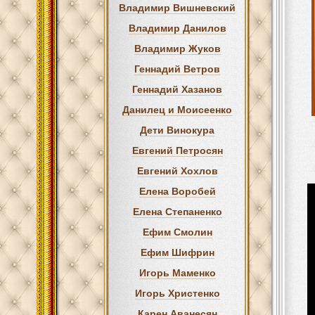
Владимир Вишневский
Владимир Данилов
Владимир Жуков
Геннадий Ветров
Геннадий Хазанов
Данилец и Моисеенко
Дети Винокура
Евгений Петросян
Евгений Хохлов
Елена Воробей
Елена Степаненко
Ефим Смолин
Ефим Шифрин
Игорь Маменко
Игорь Христенко
Карен Аванесян