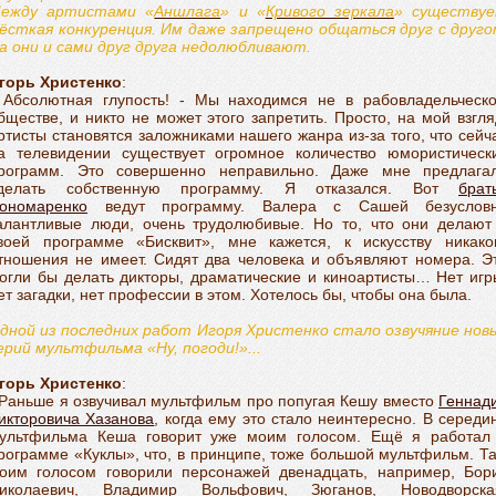
ежду артистами «
Аншлага
» и «
Кривого зеркала
» существу
ёсткая конкуренция. Им даже запрещено общаться друг с друго
а они и сами друг друга недолюбливают.
горь Христенко
:
 Абсолютная глупость! - Мы находимся не в рабовладельческ
бществе, и никто не может этого запретить. Просто, на мой взгля
ртисты становятся заложниками нашего жанра из-за того, что сейч
а телевидении существует огромное количество юмористическ
рограмм. Это совершенно неправильно. Даже мне предлага
делать собственную программу. Я отказался. Вот
брат
ономаренко
ведут программу. Валера с Сашей безуслов
алантливые люди, очень трудолюбивые. Но то, что они делают
воей программе «Бисквит», мне кажется, к искусству никако
тношения не имеет. Сидят два человека и объявляют номера. Э
огли бы делать дикторы, драматические и киноартисты… Нет игр
ет загадки, нет профессии в этом. Хотелось бы, чтобы она была.
дной из последних работ Игоря Христенко стало озвучяние нов
ерий мультфильма «Ну, погоди!»...
горь Христенко
:
 Раньше я озвучивал мультфильм про попугая Кешу вместо
Геннад
икторовича Хазанова
, когда ему это стало неинтересно. В середи
ультфильма Кеша говорит уже моим голосом. Ещё я работал
рограмме «Куклы», что, в принципе, тоже большой мультфильм. Т
оим голосом говорили персонажей двенадцать, например, Бор
иколаевич, Владимир Вольфович, Зюганов, Новодворска