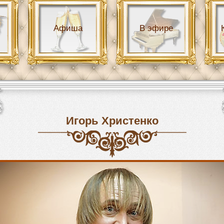
Афиша
В эфире
Игорь Христенко