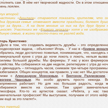
сполнить сам. В нём нет творческой жадности. Он в этом отношен
чень лоялен.
лух второй:
частники «
Аншлага
» стараются показать зрителям, что о
дна дружная семья: отмечают вместе праздники, болеют душ
руг за друга… А на деле многие из них на дух друг друга 
ыносят. Участники же «
Кривого зеркала
» хотя и не изобража
диную семью, в жизни просто-таки не разлей вода.
горь Христенко
:
 Дело в том, что создавать видимость дружбы – это определенн
родюсерская задача, - объясняет Игорь. - У нас в «
Кривом зеркал
обрались люди достаточно пожилые, понимающие, что, находясь 
оммунальной кухне с утра до ночи локоть о локоть, нельзя вызва
риливы большой дружбы. Мы фермеры. У нас у всех фермерск
озяйства. Мы собираемся на две недели, репетируем с утра до ноч
о двенадцать – пятнадцать часов, снимаем три-четыре программы
азбегаемся. Общих концертов, как правило, у нас нет. Мы достаточ
лизки с
Александром Морозовым
, с
Виктором Разумовским
,
ергеем Чвановым
. Но особо дружить просто некогда. В
апряженно работают. Но для нас большая радость, когда 
обираемся вместе на съемках. Там царит замечательн
тмосфера. Кто-то из артистов сказал: «Ребята, у нас так
амечательная профессия! Мы выступаем, получаем от этого кейф
ам ещё за это платят!».
лух третий: