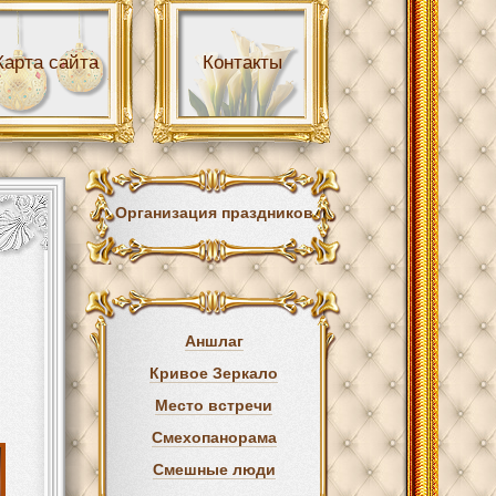
Карта сайта
Контакты
Организация праздников
Аншлаг
Кривое Зеркало
Место встречи
Смехопанорама
Смешные люди