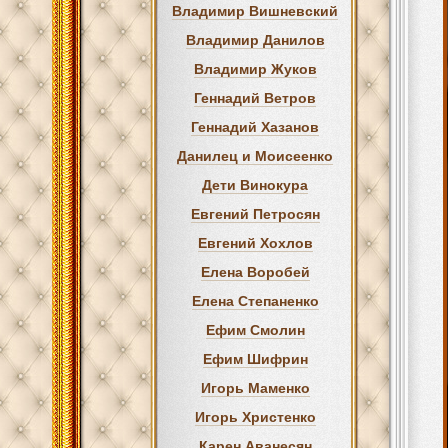
Владимир Вишневский
Владимир Данилов
Владимир Жуков
Геннадий Ветров
Геннадий Хазанов
Данилец и Моисеенко
Дети Винокура
Евгений Петросян
Евгений Хохлов
Елена Воробей
Елена Степаненко
Ефим Смолин
Ефим Шифрин
Игорь Маменко
Игорь Христенко
Карен Аванесян