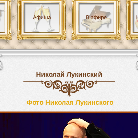
Афиша
В эфире
Николай Лукинский
Фото Николая Лукинского