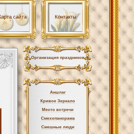
Карта сайта
Контакты
Организация праздников
Аншлаг
Кривое Зеркало
Место встречи
Смехопанорама
Смешные люди