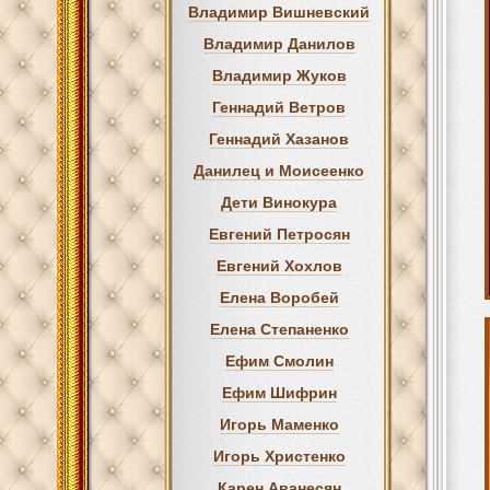
Владимир Вишневский
Владимир Данилов
Владимир Жуков
Геннадий Ветров
Геннадий Хазанов
Данилец и Моисеенко
Дети Винокура
Евгений Петросян
Евгений Хохлов
Елена Воробей
Елена Степаненко
Ефим Смолин
Ефим Шифрин
Игорь Маменко
Игорь Христенко
Карен Аванесян